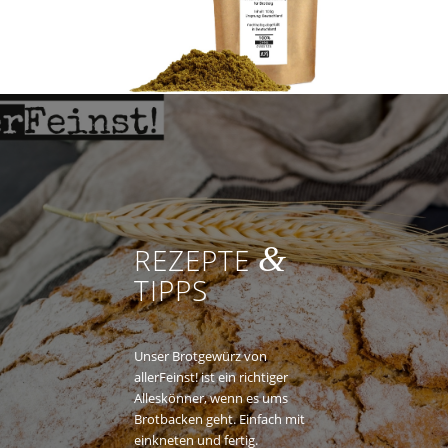
&
REZEPTE
TIPPS
Unser Brotgewürz von
allerFeinst! ist ein richtiger
Alleskönner, wenn es ums
Brotbacken geht. Einfach mit
einkneten und fertig.