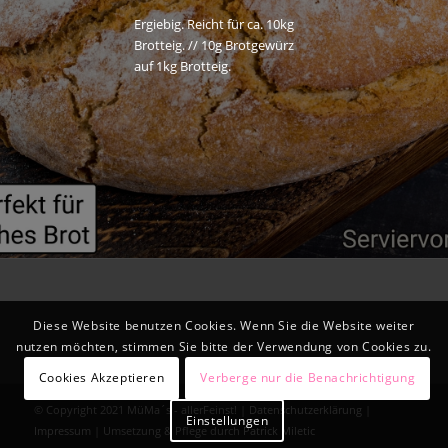
Ergiebig. Reicht für ca. 10kg
Brotteig. // 10g Brotgewürz
auf 1kg Brotteig.
Diese Website benutzen Cookies. Wenn Sie die Website weiter
nutzen möchten, stimmen Sie bitte der Verwendung von Cookies zu.
Cookies Akzeptieren
Verberge nur die Benachrichtigung
© Copyright 2021 MüMa´s - allerFeinst! |
Datenschutzerklärung
|
Einstellungen
Impressum
| ‎Umsetzung & Pflege durch
Patrick Miletic