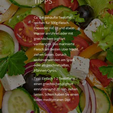
TIPPS
Ca. 2-4 gehäufte Teelöffel
reichen für 500g Fleisch.
Entweder mit Öl und etwas
Wasser anrühren oder mit
griechischem Joghurt
vermengen. Das marinierte
Fleisch am Besten über Nacht
ziehen lassen. Danach
weiterverwenden am Spieß
oder als geschnetzeltes
Pfannen-Gyros.
Tipp: Einfach 1-2 Teelöffel in
einen griechischen Joghurt
einrühren und 20 min. ziehen
lassen. Schon haben Sie einen
tollen mediterranen Dip!