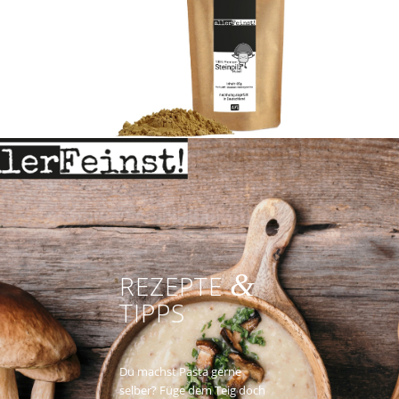
&
REZEPTE
TIPPS
Du machst Pasta gerne
selber? Füge dem Teig doch