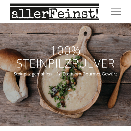
100%
STEINPILZPULVER
Steinpilz gemahlen – 1a Premium Gourmet Gewürz